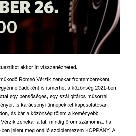
sztikot akkor itt visszanézheted.
e működő Rómeó Vérzik zenekar frontembereként,
egyéni előadóként is ismerhet a közönség 2021-ben
ttal egy bensőséges, egy szál gitáros műsorral
lményeit is karácsonyi ünnepekkel kapcsolatosan.
padon, és bár a közönség tőlem a keményebb,
Vérzik zenekar által, mindig öröm számomra, ha
21-ben jelent meg önálló szólólemezem KOPPÁNY: A