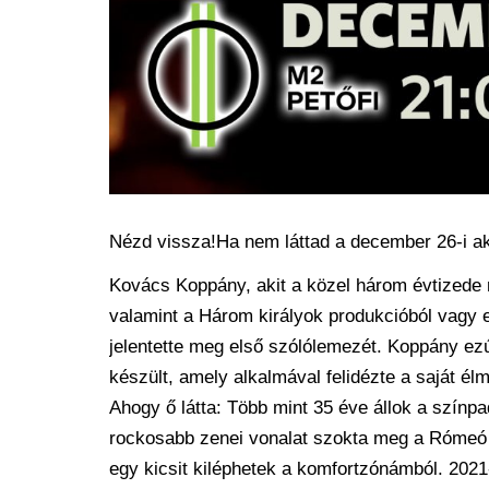
Nézd vissza!Ha nem láttad a december 26-i aku
Kovács Koppány, akit a közel három évtized
valamint a Három királyok produkcióból vagy 
jelentette meg első szólólemezét. Koppány ezú
készült, amely alkalmával felidézte a saját é
Ahogy ő látta: Több mint 35 éve állok a szín
rockosabb zenei vonalat szokta meg a Rómeó 
egy kicsit kiléphetek a komfortzónámból. 20