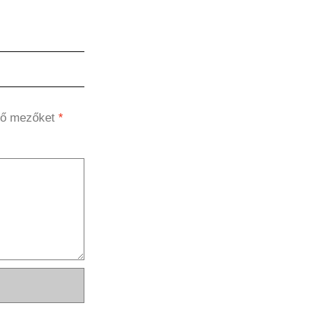
ző mezőket
*