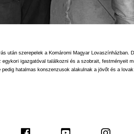
yás után szerepelek a Komáromi Magyar Lovaszínházban. D
z egykori igazgatóval találkozni és a szobrait, festményeit 
góré pedig hatalmas konszenzusok alakulnak a jövőt és a lova