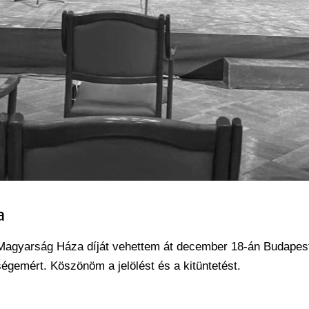
a
es Magyarság Háza díját vehettem át december 18-án Budap
gemért. Köszönöm a jelölést és a kitüntetést.