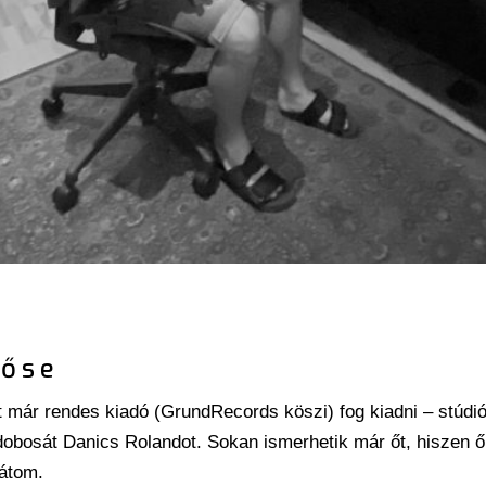
hőse
már rendes kiadó (GrundRecords köszi) fog kiadni – stúdió 
m dobosát Danics Rolandot. Sokan ismerhetik már őt, hiszen
rátom.