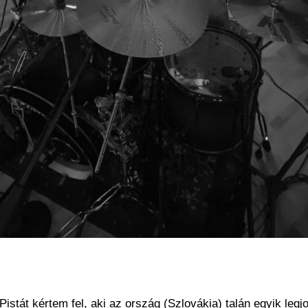
át kértem fel, aki az ország (Szlovákia) talán egyik legjo