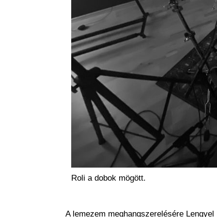
Roli a dobok mögött.
A lemezem meghangszerelésére Lengyel Pist